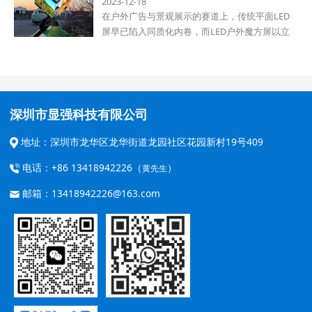
2023-12-18
在户外广告与景观展示的赛道上，传统平面LED
屏早已陷入同质化内卷，而LED户外魔方屏以立
体造型、全能性能与超强吸睛力，成为商业场
景、城市地标与品牌宣传的“流量新宠”，重新定
义户外视觉传播的上限。
深圳市显强科技有限公司
地址：深圳市龙华区龙华街道龙园社区花园新村19号409
电话：+86 13418942226（
）
黄先生
邮箱：13418942226@163.com